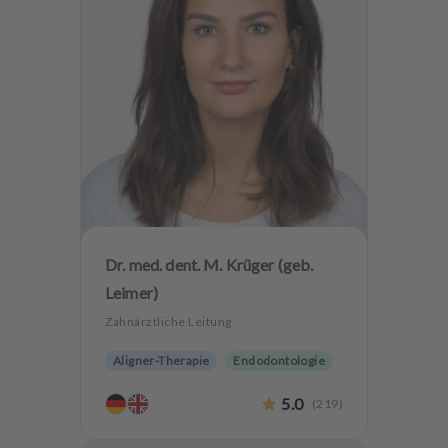
Dr. med. dent. M. Krüger (geb.
Leimer)
Zahnärztliche Leitung
Aligner-Therapie
Endodontologie
Oralchirurgie
Implantologie
5.0
(
219
)
Alterszahnheilkunde