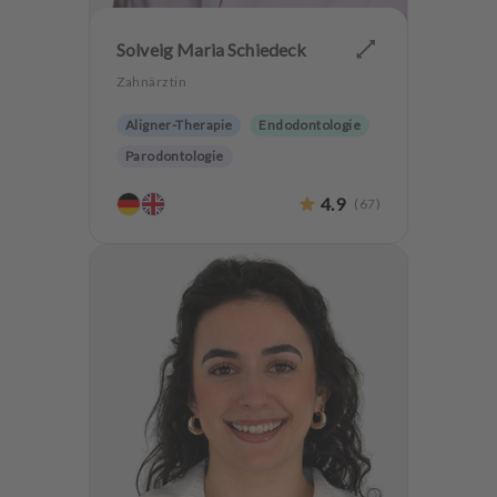
Solveig Maria Schiedeck
Zahnärztin
Aligner-Therapie
Endodontologie
Parodontologie
Ästhetische Zahnheilkunde
4.9
(
67
)
Hochwertiger Zahnersatz
Alterszahnheilkunde
Zahnerhaltung