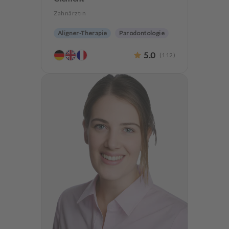
Zahnärztin
Aligner-Therapie
Parodontologie
Ästhetische Zahnheilkunde
5.0
(
112
)
Hochwertiger Zahnersatz
Zahnerhaltung
Angstpatienten