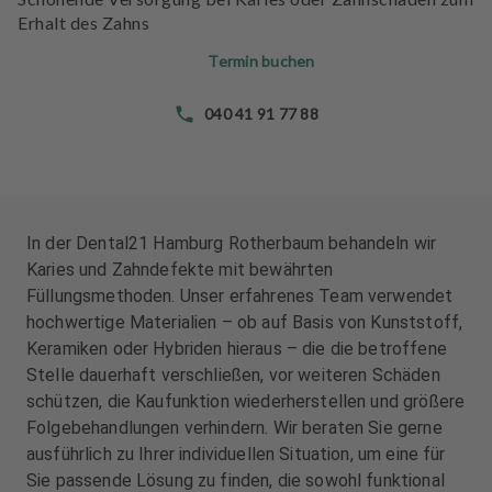
n
n
Erhalt des Zahns
d
d
l
l
Termin buchen
u
u
n
n
040 41 91 77 88
g
g
e
e
n
n
T
T
In der Dental21 Hamburg Rotherbaum behandeln wir
e
e
Karies und Zahndefekte mit bewährten
a
a
Füllungsmethoden. Unser erfahrenes Team verwendet
m
m
hochwertige Materialien – ob auf Basis von Kunststoff,
Keramiken oder Hybriden hieraus – die die betroffene
J
J
Stelle dauerhaft verschließen, vor weiteren Schäden
o
o
schützen, die Kaufunktion wiederherstellen und größere
b
b
s
s
Folgebehandlungen verhindern. Wir beraten Sie gerne
ausführlich zu Ihrer individuellen Situation, um eine für
A
A
Sie passende Lösung zu finden, die sowohl funktional