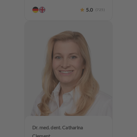
CEREC
Implantologie
5.0
(
725
)
Biologische Zahnmedizin
Dr. med. dent. Catharina
Clement