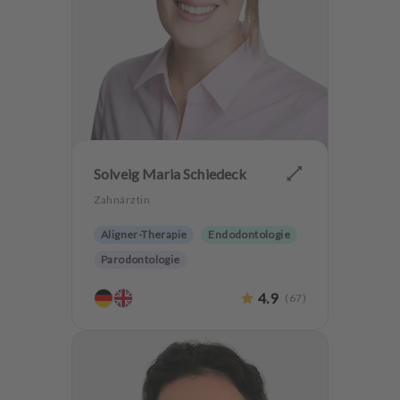
Solveig Maria Schiedeck
Zahnärztin
Aligner-Therapie
Endodontologie
Parodontologie
Ästhetische Zahnheilkunde
4.9
(
67
)
Hochwertiger Zahnersatz
Alterszahnheilkunde
Zahnerhaltung