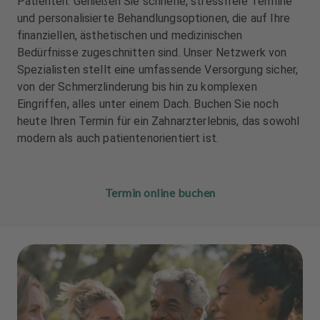
Patienten. Genießen Sie schnelle, stressfreie Termine
u
u
und personalisierte Behandlungsoptionen, die auf Ihre
s
s
finanziellen, ästhetischen und medizinischen
s
s
Bedürfnisse zugeschnitten sind. Unser Netzwerk von
t
t
a
a
Spezialisten stellt eine umfassende Versorgung sicher,
t
t
von der Schmerzlinderung bis hin zu komplexen
t
t
Eingriffen, alles unter einem Dach. Buchen Sie noch
u
u
heute Ihren Termin für ein Zahnarzterlebnis, das sowohl
n
n
modern als auch patientenorientiert ist.
g
g
Termin online buchen