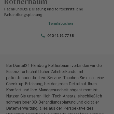
Rotherbaum
n
n
d
d
Fachkundige Beratung und fortschrittliche
l
l
Behandlungsplanung
u
u
Termin buchen
n
n
g
g
040 41 91 77 88
e
e
n
n
T
T
e
e
a
a
Bei Dental21 Hamburg Rotherbaum verbinden wir die
m
m
Essenz fortschrittlicher Zahnheilkunde mit
patientenorientiertem Service. Tauchen Sie ein in eine
J
J
Check-up-Erfahrung, bei der jedes Detail auf Ihren
o
o
Komfort und Ihre Mundgesundheit abgestimmt ist.
b
b
Nutzen Sie unseren High-Tech-Ansatz, einschließlich
s
s
schmerzloser 3D-Behandlungsplanung und digitaler
Datenverwaltung, alles aus der Perspektive des
A
A