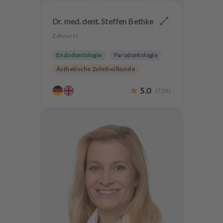
Dr. med. dent. Steffen Bethke
Zahnarzt
Endodontologie
Parodontologie
Ästhetische Zahnheilkunde
CEREC
Implantologie
5.0
(
726
)
Biologische Zahnmedizin