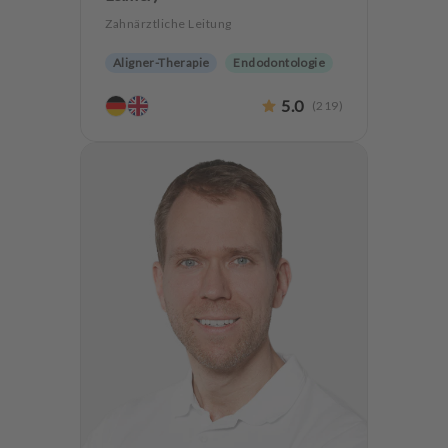
Zahnärztliche Leitung
Aligner-Therapie
Endodontologie
Oralchirurgie
Implantologie
5.0
(
219
)
Alterszahnheilkunde